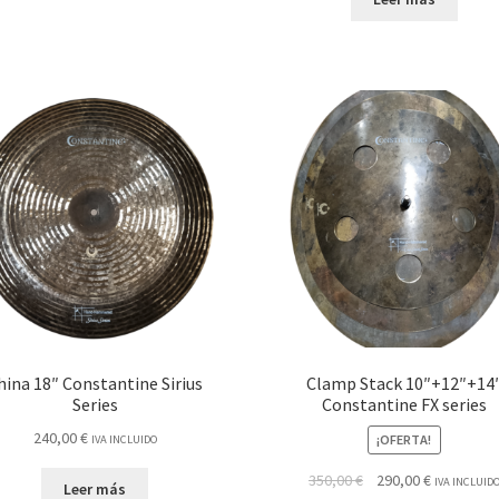
hina 18″ Constantine Sirius
Clamp Stack 10″+12″+14
Series
Constantine FX series
240,00
€
¡OFERTA!
IVA INCLUIDO
El
El
350,00
€
290,00
€
IVA INCLUID
Leer más