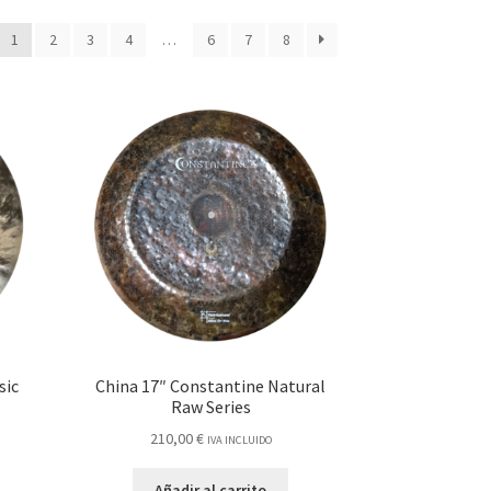
1
2
3
4
…
6
7
8
sic
China 17″ Constantine Natural
Raw Series
210,00
€
IVA INCLUIDO
Añadir al carrito