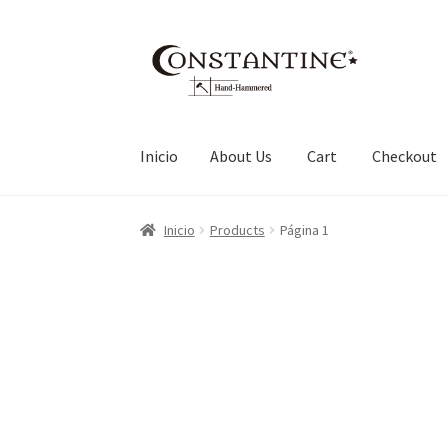
Ir
Ir
a
al
la
contenido
navegación
Inicio
About Us
Cart
Checkout
Inicio
About Us
Cart
Checkout
My account
Pri
Inicio
Products
Página 1