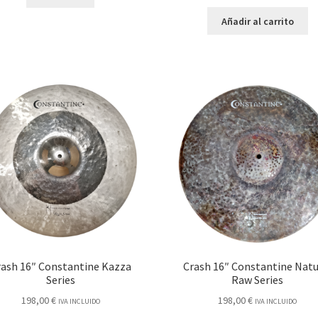
precio
precio
original
actual
Añadir al carrito
era:
es:
350,00 €.
290,00 €.
rash 16″ Constantine Kazza
Crash 16″ Constantine Natu
Series
Raw Series
198,00
€
198,00
€
IVA INCLUIDO
IVA INCLUIDO