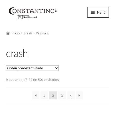
Ir
Ir
Menú
a
al
la
contenido
Inicio
navegación
Inicio
crash
Página 2
About Us
crash
Cart
Checkout
Mostrando 17–32 de 50 resultados
My account
Privacy Policy
1
2
3
4
Products