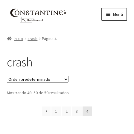
Ir
Ir
Menú
a
al
la
contenido
Inicio
navegación
Inicio
crash
Página 4
About Us
crash
Cart
Checkout
Mostrando 49–50 de 50 resultados
My account
Privacy Policy
1
2
3
4
Products