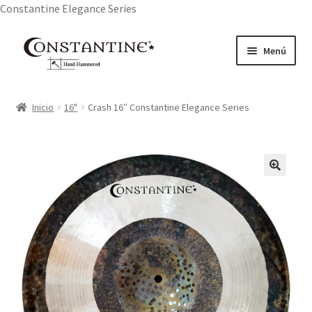
Constantine Elegance Series
Ir
Ir
Menú
a
al
la
contenido
Inicio
navegación
Inicio
16"
Crash 16″ Constantine Elegance Series
About Us
Cart
Checkout
My account
Privacy Policy
Products