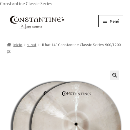
Constantine Classic Series
Ir
Ir
Menú
a
al
la
contenido
Inicio
navegación
Inicio
hi-hat
Hi-hat 14″ Constantine Classic Series 900/1200
gr.
About Us
Cart
Checkout
My account
Privacy Policy
Products