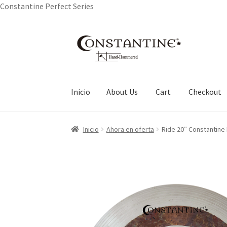
Constantine Perfect Series
Ir
Ir
a
al
la
contenido
navegación
Inicio
About Us
Cart
Checkout
Inicio
About Us
Cart
Checkout
My account
Pri
Inicio
Ahora en oferta
Ride 20″ Constantine