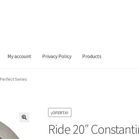
My account
Privacy Policy
Products
vacy Policy
Products
 Perfect Series
¡OFERTA!
Ride 20″ Constanti