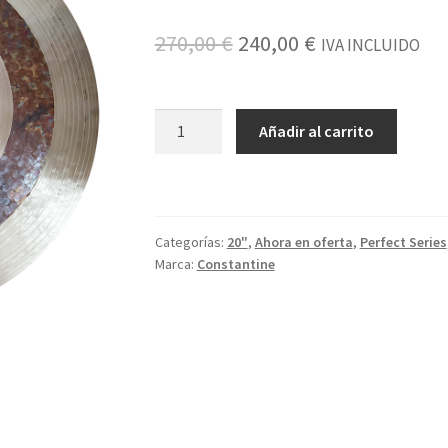
El
El
270,00
€
240,00
€
IVA INCLUIDO
precio
precio
original
actual
Ride
Añadir al carrito
20"
era:
es:
Constantine
270,00 €.
240,00 €.
Perfect
Series
Categorías:
20"
,
Ahora en oferta
,
Perfect Series
cantidad
Marca:
Constantine