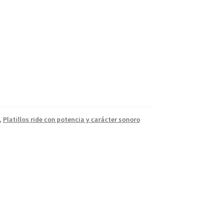
,
Platillos ride con potencia y carácter sonoro